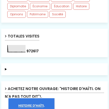
Diplomatie
Économie
Éducation
Histoire
Opinions
Patrimoine
Société
TOTALES VISITES
9
7
2
6
1
7
ACHETEZ NOTRE OUVRAGE: "HISTOIRE D'HAÏTI. ON
N'A PAS TOUT DIT"!.