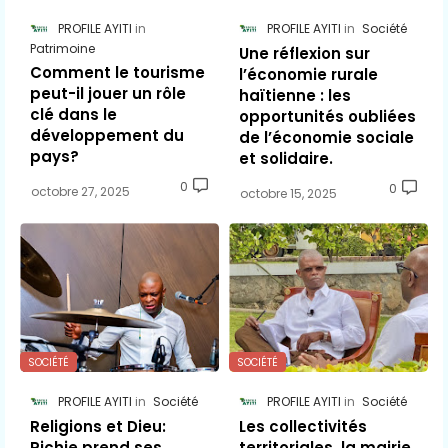
PROFILE AYITI
PROFILE AYITI
Société
Patrimoine
Une réflexion sur
Comment le tourisme
l’économie rurale
peut-il jouer un rôle
haïtienne : les
clé dans le
opportunités oubliées
développement du
de l’économie sociale
pays?
et solidaire.
0
0
octobre 27, 2025
octobre 15, 2025
SOCIÉTÉ
SOCIÉTÉ
PROFILE AYITI
Société
PROFILE AYITI
Société
Religions et Dieu:
Les collectivités
Richie prend ses
territoriales, la mairie