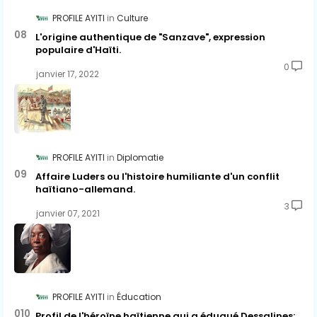
PROFILE AYITI
Culture
L'origine authentique de "Sanzave", expression
populaire d'Haïti.
0
janvier 17, 2022
PROFILE AYITI
Diplomatie
Affaire Luders ou l'histoire humiliante d'un conflit
haïtiano-allemand.
3
janvier 07, 2021
PROFILE AYITI
Éducation
Profil de l'héroïne haïtienne qui a éduqué Dessalines: