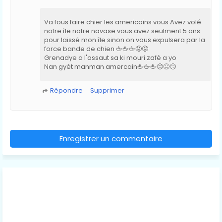
Va fous faire chier les americains vous Avez volé
notre île notre navase vous avez seulment 5 ans
pour laissé mon île sinon on vous expulsera par la
force bande de chien 🖕🖕🖕😡😡
Grenadye a l'assaut sa ki mouri zafè a yo
Nan gyèt manman amercain🖕🖕🖕😡😖🙄
Répondre
Supprimer
Enregistrer un commentaire