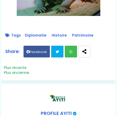
Tags
Diplomatie
Histoire
Patrimoine
Facebook
Twit
Wh
Plus récente
Plus ancienne
ter
ats
ap
p
PROFILE AYITI