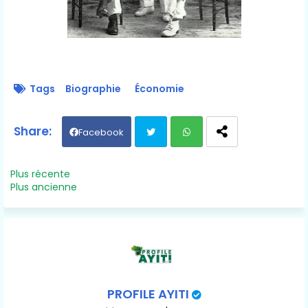
Tags
Biographie
Économie
Facebook
Twit
Wh
Plus récente
Plus ancienne
ter
ats
ap
p
PROFILE AYITI