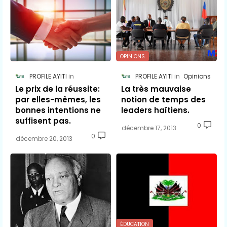
OPINIONS
PROFILE AYITI
PROFILE AYITI
Opinions
Le prix de la réussite:
La très mauvaise
par elles-mêmes, les
notion de temps des
bonnes intentions ne
leaders haïtiens.
suffisent pas.
0
décembre 17, 2013
0
décembre 20, 2013
ÉDUCATION