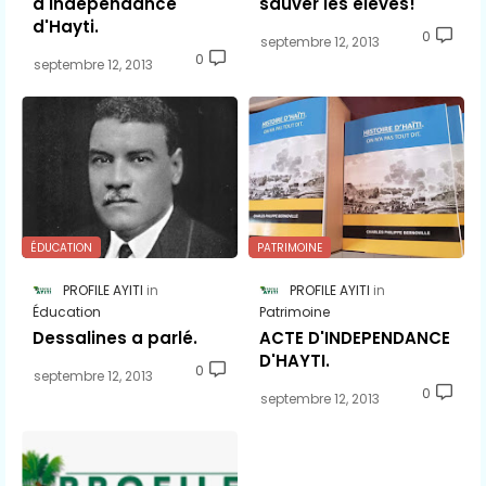
d'Indépendance
sauver les élèves!
d'Hayti.
0
septembre 12, 2013
0
septembre 12, 2013
ÉDUCATION
PATRIMOINE
PROFILE AYITI
PROFILE AYITI
Éducation
Patrimoine
Dessalines a parlé.
ACTE D'INDEPENDANCE
D'HAYTI.
0
septembre 12, 2013
0
septembre 12, 2013