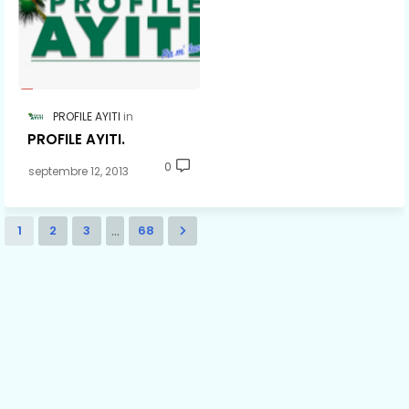
PROFILE AYITI
PROFILE AYITI.
0
septembre 12, 2013
...
1
2
3
68