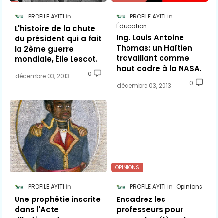
PROFILE AYITI
PROFILE AYITI
Éducation
L'histoire de la chute
Ing. Louis Antoine
du président qui a fait
Thomas: un Haïtien
la 2ème guerre
travaillant comme
mondiale, Élie Lescot.
haut cadre à la NASA.
0
décembre 03, 2013
0
décembre 03, 2013
OPINIONS
PROFILE AYITI
PROFILE AYITI
Opinions
Une prophétie inscrite
Encadrez les
dans l'Acte
professeurs pour