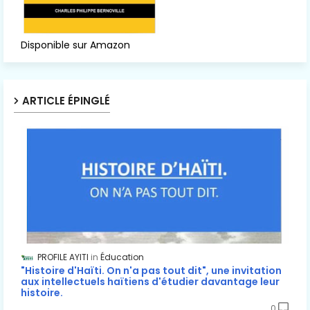
Disponible sur Amazon
ARTICLE ÉPINGLÉ
PROFILE AYITI
Éducation
"Histoire d'Haïti. On n'a pas tout dit", une invitation
aux intellectuels haïtiens d'étudier davantage leur
histoire.
0