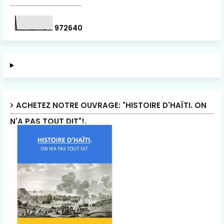
9
7
2
6
4
0
ACHETEZ NOTRE OUVRAGE: "HISTOIRE D'HAÏTI. ON
N'A PAS TOUT DIT"!.