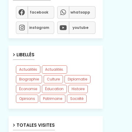
facebook
whatsapp
instagram
youtube
LIBELLÉS
Actualités
Actualités.
Biographie
Culture
Diplomatie
Économie
Éducation
Histoire
Opinions
Patrimoine
Société
TOTALES VISITES