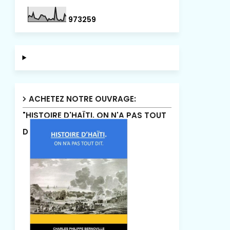
9
7
3
2
5
9
ACHETEZ NOTRE OUVRAGE:
"HISTOIRE D'HAÏTI. ON N'A PAS TOUT
DIT"!.