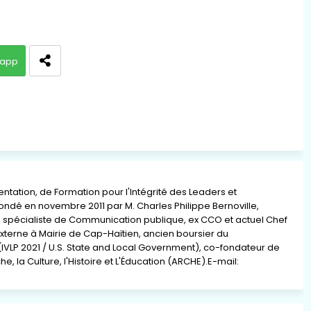
app
ation, de Formation pour l'Intégrité des Leaders et
 fondé en novembre 2011 par M. Charles Philippe Bernoville,
re, spécialiste de Communication publique, ex CCO et actuel Chef
xterne à Mairie de Cap-Haïtien, ancien boursier du
(IVLP 2021 / U.S. State and Local Government), co-fondateur de
e, la Culture, l'Histoire et L'Éducation (ARCHE).E-mail: