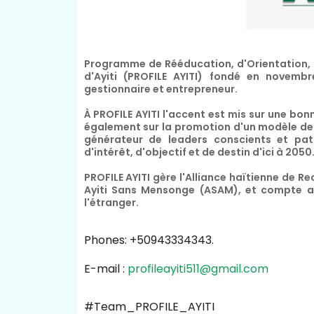
Programme de Rééducation, d'Orientation, d
d'Ayiti (PROFILE AYITI) fondé en novembre
gestionnaire et entrepreneur.
À PROFILE AYITI l'accent est mis sur une bonn
également sur la promotion d'un modèle de 
générateur de leaders conscients et pa
d'intérêt, d'objectif et de destin d'ici à 2050
PROFILE AYITI gère l'Alliance haïtienne de Re
Ayiti Sans Mensonge (ASAM), et compte au
l'étranger.
Phones: +50943334343.
E-mail :
profileayiti511@gmail.com
#Team_PROFILE_AYITI