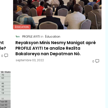
ÉDUCATION
PROFILE AYITI
Éducation
nt
Reyaksyon Minis Nesmy Manigat aprè
le?
PROFILE AYITI te analize Rezilta
Bakaloreya nan Depatman Nò.
0
septembre 03, 2022
0