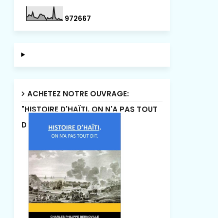
9
7
2
6
6
7
ACHETEZ NOTRE OUVRAGE:
"HISTOIRE D'HAÏTI. ON N'A PAS TOUT
DIT"!.