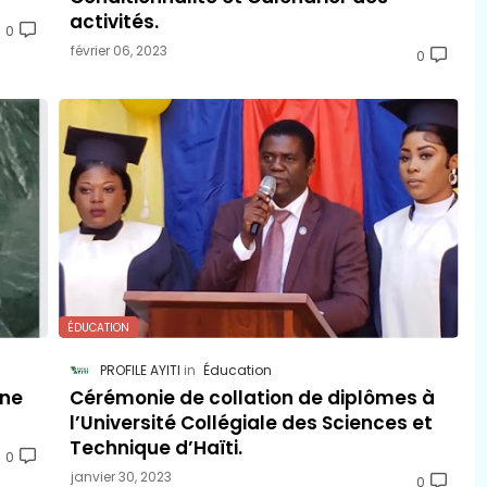
activités.
0
février 06, 2023
0
ÉDUCATION
PROFILE AYITI
Éducation
une
Cérémonie de collation de diplômes à
l’Université Collégiale des Sciences et
Technique d’Haïti.
0
janvier 30, 2023
0