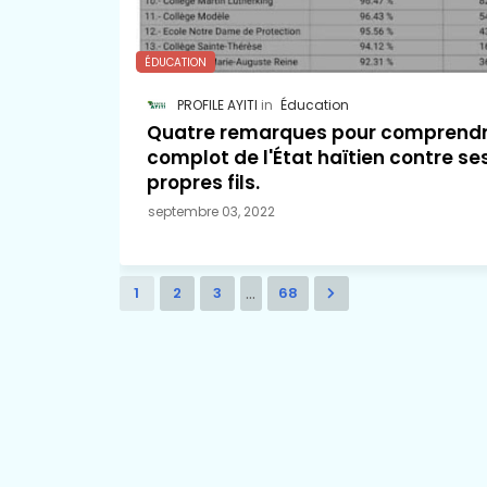
ÉDUCATION
PROFILE AYITI
Éducation
Quatre remarques pour comprendr
complot de l'État haïtien contre se
propres fils.
septembre 03, 2022
...
1
2
3
68