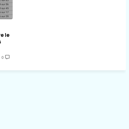
e le
s
0