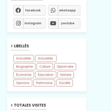
facebook
whatsapp
instagram
youtube
LIBELLÉS
Actualités
Actualités.
Biographie
Culture
Diplomatie
Économie
Éducation
Histoire
Opinions
Patrimoine
Société
TOTALES VISITES