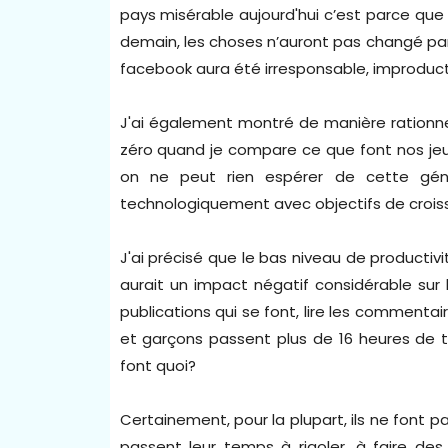
pays misérable aujourd'hui c’est parce que 
demain, les choses n’auront pas changé par
facebook aura été irresponsable, improduct
J'ai également montré de manière rationne
zéro quand je compare ce que font nos jeune
on ne peut rien espérer de cette géné
technologiquement avec objectifs de croiss
J'ai précisé que le bas niveau de producti
aurait un impact négatif considérable sur l
publications qui se font, lire les commentair
et garçons passent plus de 16 heures de tem
font quoi?
Certainement, pour la plupart, ils ne font pas
passent leur temps à rigoler, à faire des 