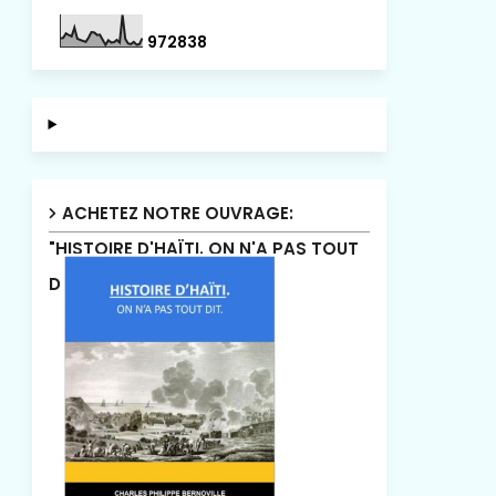
9
7
2
8
3
8
ACHETEZ NOTRE OUVRAGE:
"HISTOIRE D'HAÏTI. ON N'A PAS TOUT
DIT"!.