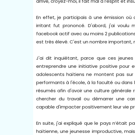
arrive, croyez-moi, il fait mal à l’esprit et insu
En effet, je participais à une émission o
irritant fut prononcé. D'abord, j'ai vou
facebook actif avec au moins 2 publications
est très élevé. C'est un nombre important, 
J'ai dit inquiétant, parce que ces jeune
entreprendre une initiative positive pou
adolescents haïtiens ne montent pas sur i
performants à l'école, à la faculté ou dans la
résumés afin d'avoir une culture générale
chercher du travail ou démarrer une carr
capable d'impacter positivement leur vie pr
En suite, j'ai expliqué que le pays n’était
haïtienne, une jeunesse improductive, mais l