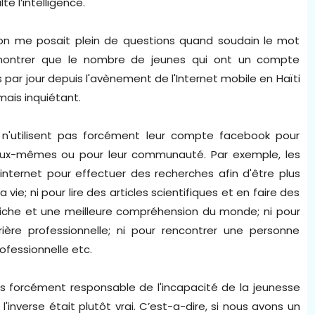
lte l’intelligence.
ù on me posait plein de questions quand soudain le mot
lu montrer que le nombre de jeunes qui ont un compte
 par jour depuis l'avènement de l'Internet mobile en Haïti
mais inquiétant.
s n'utilisent pas forcément leur compte facebook pour
r eux-mêmes ou pour leur communauté. Par exemple, les
nternet pour effectuer des recherches afin d'être plus
 vie; ni pour lire des articles scientifiques et en faire des
 riche et une meilleure compréhension du monde; ni pour
ière professionnelle; ni pour rencontrer une personne
ofessionnelle etc.
 pas forcément responsable de l'incapacité de la jeunesse
'inverse était plutôt vrai. C’est-a-dire, si nous avons un