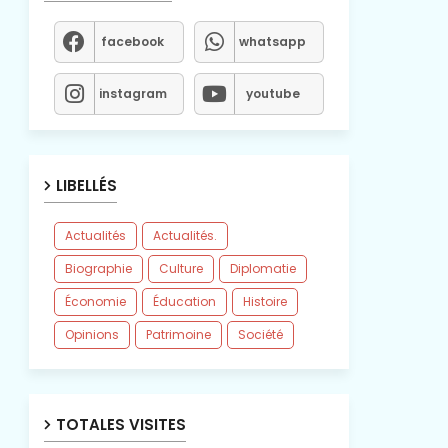
facebook
whatsapp
instagram
youtube
LIBELLÉS
Actualités
Actualités.
Biographie
Culture
Diplomatie
Économie
Éducation
Histoire
Opinions
Patrimoine
Société
TOTALES VISITES