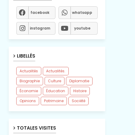
facebook
whatsapp
instagram
youtube
LIBELLÉS
Actualités
Actualités.
Biographie
Culture
Diplomatie
Économie
Éducation
Histoire
Opinions
Patrimoine
Société
TOTALES VISITES