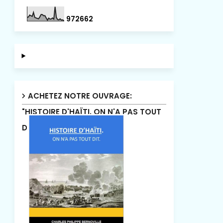
9
7
2
6
6
2
ACHETEZ NOTRE OUVRAGE:
"HISTOIRE D'HAÏTI. ON N'A PAS TOUT
DIT"!.