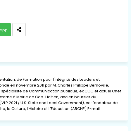
app
ation, de Formation pour l'Intégrité des Leaders et
 fondé en novembre 2011 par M. Charles Philippe Bernoville,
re, spécialiste de Communication publique, ex CCO et actuel Chef
xterne à Mairie de Cap-Haïtien, ancien boursier du
(IVLP 2021 / U.S. State and Local Government), co-fondateur de
e, la Culture, l'Histoire et L'Éducation (ARCHE).E-mail: