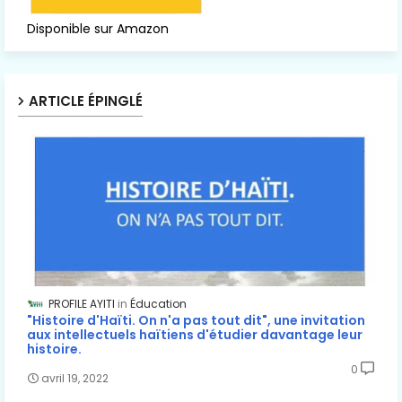
Disponible sur Amazon
ARTICLE ÉPINGLÉ
PROFILE AYITI
Éducation
"Histoire d'Haïti. On n'a pas tout dit", une invitation
aux intellectuels haïtiens d'étudier davantage leur
histoire.
0
avril 19, 2022