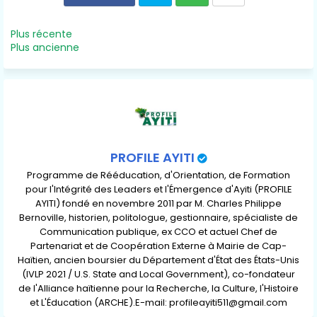
Twit
Wh
Plus récente
Plus ancienne
ter
ats
ap
p
PROFILE AYITI
Programme de Rééducation, d'Orientation, de Formation
pour l'Intégrité des Leaders et l'Émergence d'Ayiti (PROFILE
AYITI) fondé en novembre 2011 par M. Charles Philippe
Bernoville, historien, politologue, gestionnaire, spécialiste de
Communication publique, ex CCO et actuel Chef de
Partenariat et de Coopération Externe à Mairie de Cap-
Haïtien, ancien boursier du Département d'État des États-Unis
(IVLP 2021 / U.S. State and Local Government), co-fondateur
de l'Alliance haïtienne pour la Recherche, la Culture, l'Histoire
et L'Éducation (ARCHE).E-mail: profileayiti511@gmail.com