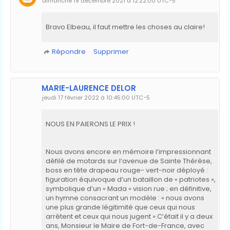
dimanche 19 décembre 2021 à 12:22:00 UTC−5
Bravo Elbeau, il faut mettre les choses au claire!
Répondre
Supprimer
MARIE-LAURENCE DELOR
jeudi 17 février 2022 à 10:45:00 UTC−5
NOUS EN PAIERONS LE PRIX !
Nous avons encore en mémoire l’impressionnant
défilé de motards sur l’avenue de Sainte Thérèse,
boss en tête drapeau rouge- vert-noir déployé :
figuration équivoque d’un bataillon de « patriotes »,
symbolique d’un « Mada » vision rue ; en définitive,
un hymne consacrant un modèle : « nous avons
une plus grande légitimité que ceux qui nous
arrêtent et ceux qui nous jugent ».C’était il y a deux
ans, Monsieur le Maire de Fort-de-France, avec