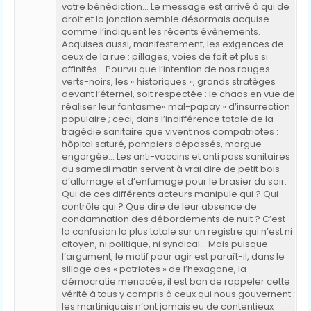
votre bénédiction… Le message est arrivé à qui de
droit et la jonction semble désormais acquise
comme l’indiquent les récents évènements.
Acquises aussi, manifestement, les exigences de
ceux de la rue : pillages, voies de fait et plus si
affinités… Pourvu que l’intention de nos rouges-
verts-noirs, les « historiques », grands stratèges
devant l’éternel, soit respectée : le chaos en vue de
réaliser leur fantasme« mal-papay » d’insurrection
populaire ; ceci, dans l’indifférence totale de la
tragédie sanitaire que vivent nos compatriotes :
hôpital saturé, pompiers dépassés, morgue
engorgée… Les anti-vaccins et anti pass sanitaires
du samedi matin servent à vrai dire de petit bois
d’allumage et d’enfumage pour le brasier du soir.
Qui de ces différents acteurs manipule qui ? Qui
contrôle qui ? Que dire de leur absence de
condamnation des débordements de nuit ? C’est
la confusion la plus totale sur un registre qui n’est ni
citoyen, ni politique, ni syndical… Mais puisque
l’argument, le motif pour agir est paraît-il, dans le
sillage des « patriotes » de l’hexagone, la
démocratie menacée, il est bon de rappeler cette
vérité à tous y compris à ceux qui nous gouvernent :
les martiniquais n’ont jamais eu de contentieux