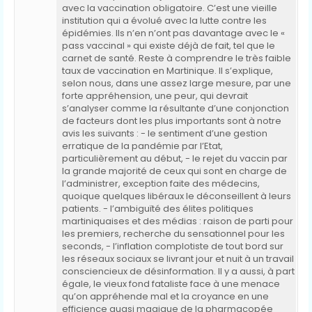
avec la vaccination obligatoire. C’est une vieille
institution qui a évolué avec la lutte contre les
épidémies. Ils n’en n’ont pas davantage avec le «
pass vaccinal » qui existe déjà de fait, tel que le
carnet de santé. Reste à comprendre le très faible
taux de vaccination en Martinique. Il s’explique,
selon nous, dans une assez large mesure, par une
forte appréhension, une peur, qui devrait
s’analyser comme la résultante d’une conjonction
de facteurs dont les plus importants sont à notre
avis les suivants : - le sentiment d’une gestion
erratique de la pandémie par l’Etat,
particulièrement au début, - le rejet du vaccin par
la grande majorité de ceux qui sont en charge de
l’administrer, exception faite des médecins,
quoique quelques libéraux le déconseillent à leurs
patients. - l’ambiguïté des élites politiques
martiniquaises et des médias : raison de parti pour
les premiers, recherche du sensationnel pour les
seconds, - l’inflation complotiste de tout bord sur
les réseaux sociaux se livrant jour et nuit à un travail
consciencieux de désinformation. Il y a aussi, à part
égale, le vieux fond fataliste face à une menace
qu’on appréhende mal et la croyance en une
efficience quasi magique de la pharmacopée