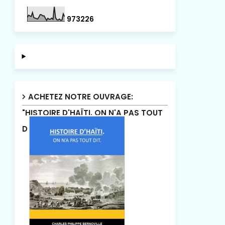
9
7
3
2
2
6
ACHETEZ NOTRE OUVRAGE:
"HISTOIRE D'HAÏTI. ON N'A PAS TOUT
DIT"!.