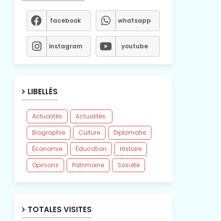
facebook
whatsapp
instagram
youtube
LIBELLÉS
Actualités
Actualités.
Biographie
Culture
Diplomatie
Économie
Éducation
Histoire
Opinions
Patrimoine
Société
TOTALES VISITES