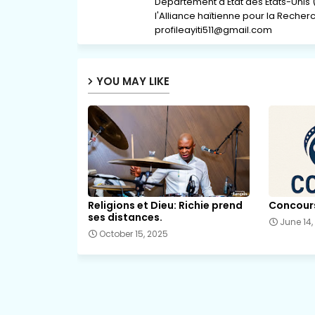
Département d'État des États-Unis 
l'Alliance haïtienne pour la Recherch
profileayiti511@gmail.com
YOU MAY LIKE
Religions et Dieu: Richie prend
Concours 
ses distances.
June 14,
October 15, 2025