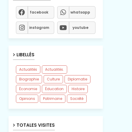
facebook
whatsapp
instagram
youtube
LIBELLÉS
Actualités
Actualités.
Biographie
Culture
Diplomatie
Économie
Éducation
Histoire
Opinions
Patrimoine
Société
TOTALES VISITES