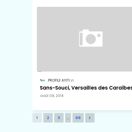
PROFILE AYITI
Sans-Souci, Versailles des Caraïbes
août 09, 2014
...
1
2
3
68