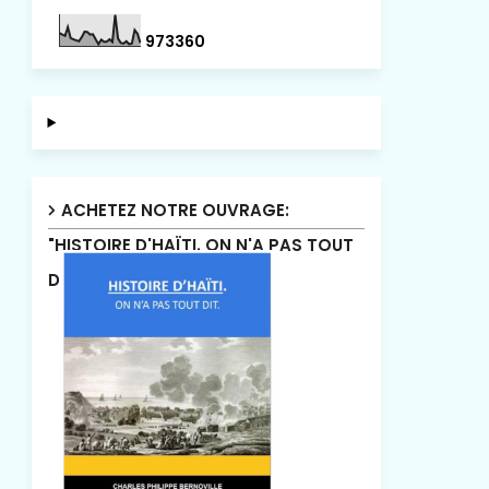
9
7
3
3
6
0
ACHETEZ NOTRE OUVRAGE:
"HISTOIRE D'HAÏTI. ON N'A PAS TOUT
DIT"!.