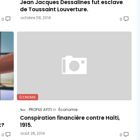
Jean Jacques Dessalines fut esclave
de Toussaint Louverture.
octobre 08, 2014
0
0
ÉCONOMIE
PROFILE AYITI
Économie
Conspiration financière contre Haïti,
t?
1915.
août 28, 2014
0
0