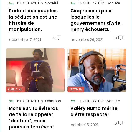
PROFILE AYITI
Société
PROFILE AYITI
Société
Parlant des peuples,
Cinq raisons pour
la séduction est une
lesquelles le
histoire de
gouvernement d'Ariel
manipulation.
Henry échouera.
3
0
décembre 17, 2021
novembre 26, 2021
OPINIONS
SOCIÉTÉ
PROFILE AYITI
Opinions
PROFILE AYITI
Société
Monsieur, tu éviteras
Valéry Numa mérite
de te faire appeler
d'être respecté!
"docteur", mais
0
octobre 15, 2021
poursuis tes rêves!