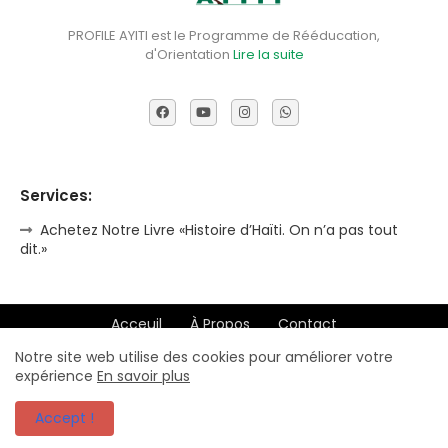
PROFILE AYITI est le Programme de Rééducation,
d'Orientation
Lire la suite
Services:
Achetez Notre Livre «Histoire d’Haïti. On n’a pas tout
dit.»
Acceuil
À Propos
Contact
Politique de Confidentialité
Faire un Don
Notre site web utilise des cookies pour améliorer votre
expérience
En savoir plus
2011-2023 ©
Charles Phillipe Bernoville, fondateur.
Accept !