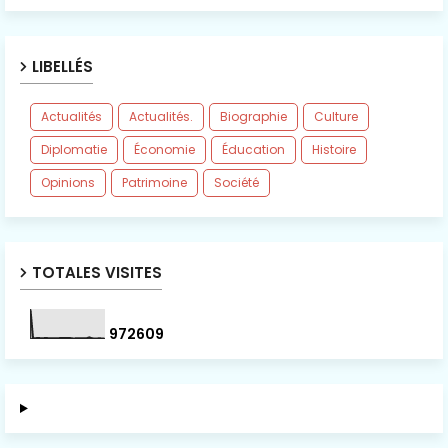
LIBELLÉS
Actualités
Actualités.
Biographie
Culture
Diplomatie
Économie
Éducation
Histoire
Opinions
Patrimoine
Société
TOTALES VISITES
9
7
2
6
0
9