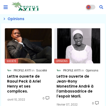
Opinions
SOCIÉTÉ
OPINIONS
PROFILE AYITI
Société
PROFILE AYITI
Opinions
Lettre ouverte de
Lettre ouverte de
Raoul Peck à Ariel
Jean-Rony
Henry et ses
Monestime André à
complices.
l'ambassadrice de
l'espoir Marli.
0
avril 10, 2022
0
février 07, 2022