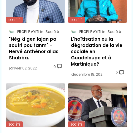
SOCIÉTÉ
SOCIÉTÉ
PROFILE AYITI
Société
PROFILE AYITI
Société
"Nèg ki gen lajan pa
L'haïtisation ou la
soufri pou fanm" -
dégradation de la vie
Hervé Anthénor alias
sociale en
Shabba.
Guadeloupe et à
Martinique?
0
janvier 02, 2022
2
décembre 18, 2021
SOCIÉTÉ
SOCIÉTÉ